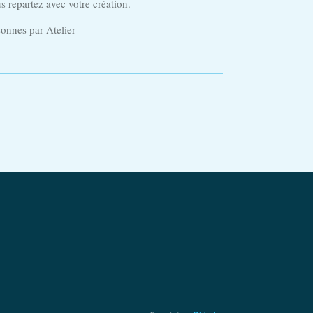
us repartez avec votre création.
sonnes par Atelier