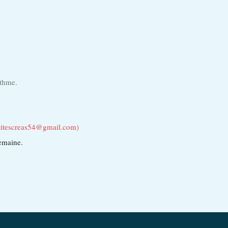
ythme.
sptitescreas54@gmail.com)
emaine.