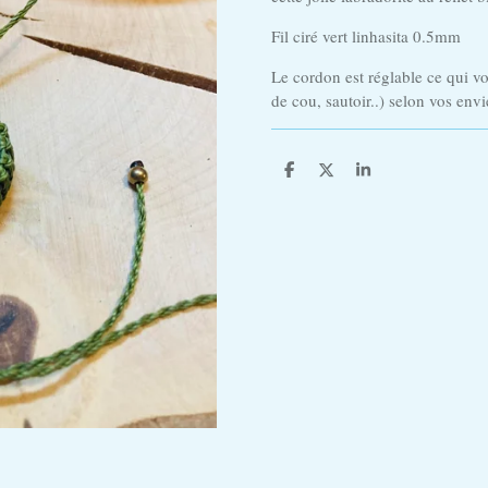
Fil ciré vert linhasita 0.5mm
Le cordon est réglable ce qui vo
de cou, sautoir..) selon vos envi
P
P
P
a
a
a
r
r
r
t
t
t
a
a
a
g
g
g
e
e
e
r
r
r