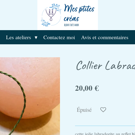
Les ateliers
Contactez moi
Avis et commentaires
Collier Labra
20,00 €
Épuisé
cette jolie labradorite au reflet 