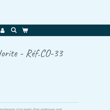
dorite - Réf.CO-33
bleu/mauve s'est parée d'un sertissage vert.